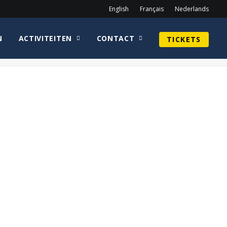
English
Français
Nederlands
N
ACTIVITEITEN
CONTACT
TICKETS
Home
PlanDealers
PlanDealers