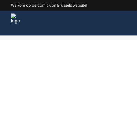
Welkom op de Comic Con Brussels website!
PlanDealers