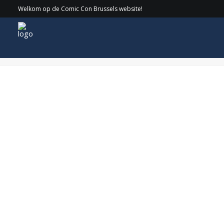
Welkom op de Comic Con Brussels website!
SUN_main-min