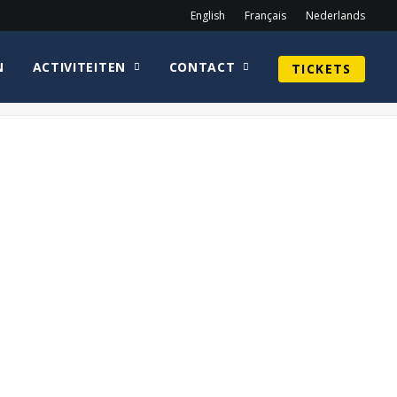
English
Français
Nederlands
N
ACTIVITEITEN
CONTACT
TICKETS
Home
photobooth
SUN_main-min