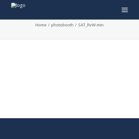
SAT_RvW-min
Home
photobooth
SAT_RvW-min
INFO
PROGRAMMA
GASTEN
ACTIVITEITEN
CONTACT
TICKETS
ENGLISH
FRANÇAIS