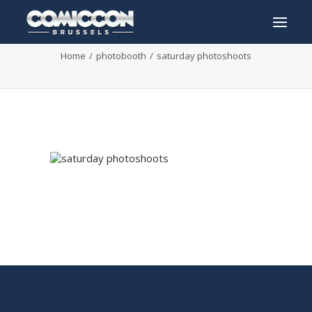
saturday photoshoots
Home
photobooth
saturday photoshoots
INFO
PROGRAMMA
GASTEN
ACTIVITEITEN
CONTACT
TICKETS
ENGLISH
FRANÇAIS