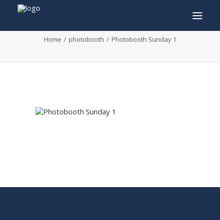
Photobooth Sunday 1
Home
photobooth
Photobooth Sunday 1
INFO
PROGRAMMA
GASTEN
ACTIVITEITEN
CONTACT
TICKETS
ENGLISH
FRANÇAIS