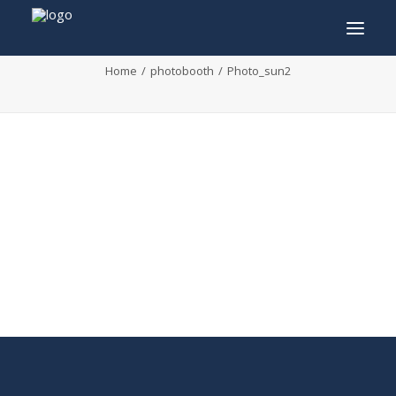
Photo_sun2
Home
photobooth
Photo_sun2
INFO
PROGRAMMA
GASTEN
ACTIVITEITEN
CONTACT
TICKETS
ENGLISH
FRANÇAIS