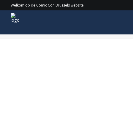
Welkom op de Comic Con Brussels website!
Photo_Sat1