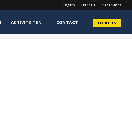
English
Français
Nederlands
N
ACTIVITEITEN
CONTACT
TICKETS
Home
photobooth
Photo_Sat1