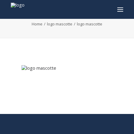
logo mascotte
Home
logo mascotte
logo mascotte
INFO
PROGRAMMA
GASTEN
ACTIVITEITEN
CONTACT
TICKETS
ENGLISH
FRANÇAIS