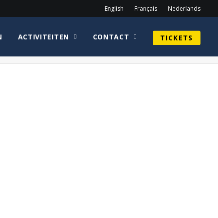
English
Français
Nederlands
N
ACTIVITEITEN
CONTACT
TICKETS
Home
knop_tickets
knop_tickets