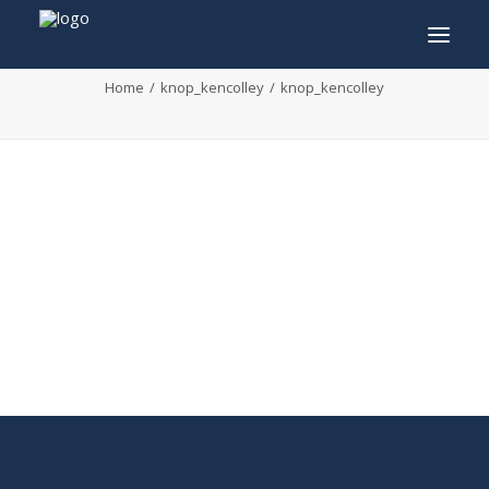
knop_kencolley
Home
knop_kencolley
knop_kencolley
INFO
PROGRAMMA
GASTEN
ACTIVITEITEN
CONTACT
TICKETS
ENGLISH
FRANÇAIS