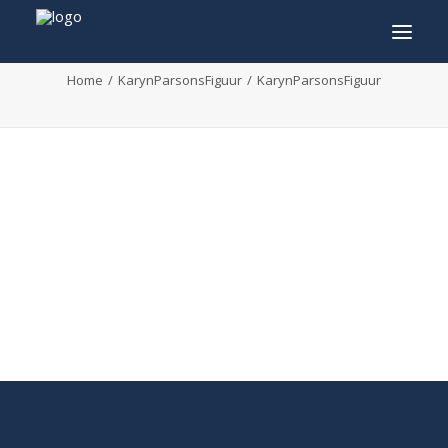
KarynParsonsFiguur
Home
KarynParsonsFiguur
KarynParsonsFiguur
INFO
PROGRAMMA
GASTEN
ACTIVITEITEN
CONTACT
TICKETS
ENGLISH
FRANÇAIS