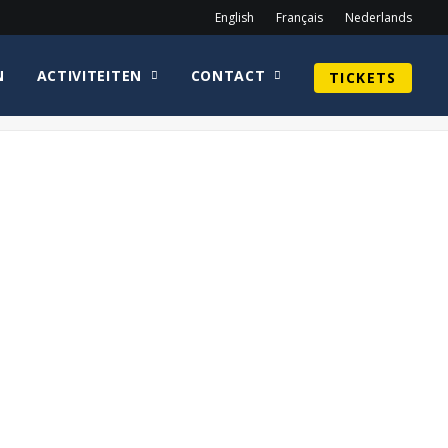
English
Français
Nederlands
N
ACTIVITEITEN
CONTACT
TICKETS
Home
homepage
WarwickDavisCirkel