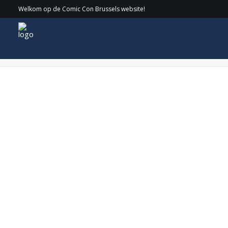
Welkom op de Comic Con Brussels website!
WarwickDavisCirkel