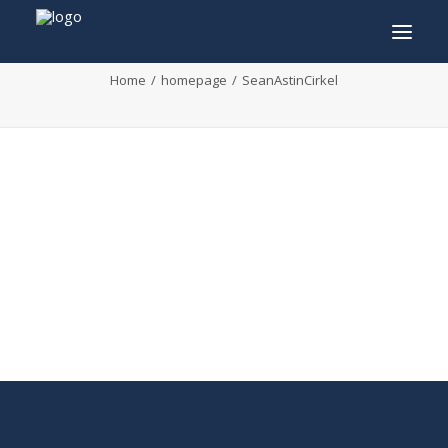
SeanAstinCirkel
Home
homepage
SeanAstinCirkel
INFO
PROGRAMMA
GASTEN
ACTIVITEITEN
CONTACT
TICKETS
ENGLISH
FRANÇAIS