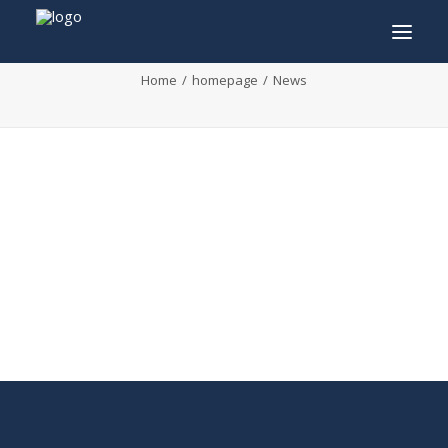
News
Home
homepage
News
INFO
PROGRAMMA
GASTEN
ACTIVITEITEN
CONTACT
TICKETS
ENGLISH
FRANÇAIS