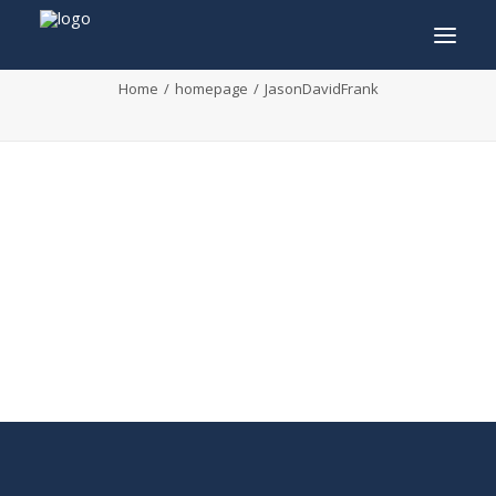
JasonDavidFrank
Home
homepage
JasonDavidFrank
INFO
PROGRAMMA
GASTEN
ACTIVITEITEN
CONTACT
TICKETS
ENGLISH
FRANÇAIS