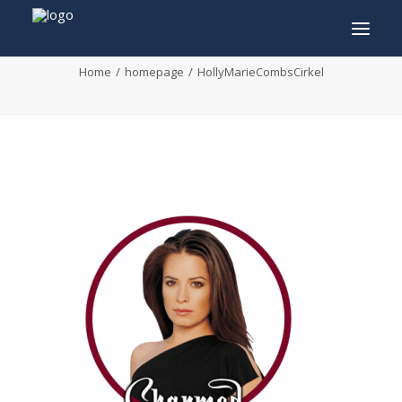
HollyMarieCombsCirkel
Home
homepage
HollyMarieCombsCirkel
INFO
PROGRAMMA
GASTEN
ACTIVITEITEN
CONTACT
TICKETS
ENGLISH
FRANÇAIS