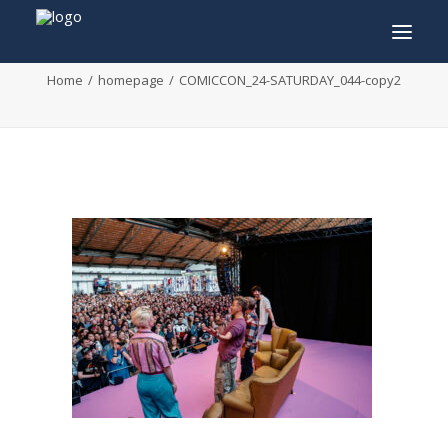
COMICCON_24-SATURDAY_044-copy2
Home
homepage
COMICCON_24-SATURDAY_044-copy2
INFO
PROGRAMMA
GASTEN
ACTIVITEITEN
CONTACT
TICKETS
ENGLISH
FRANÇAIS