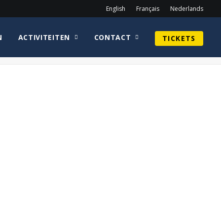
English
Français
Nederlands
N
ACTIVITEITEN
CONTACT
TICKETS
Home
homepage
Cirkel_OrliShoshan