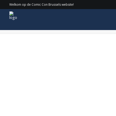
Welkom op de Comic Con Brussels website!
Cirkel_OrliShoshan