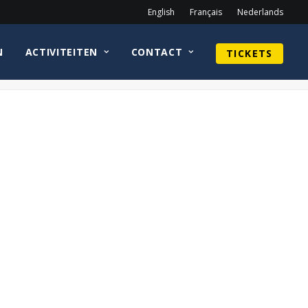
English
Français
Nederlands
N
ACTIVITEITEN
CONTACT
TICKETS
Home
homepage
Cirkel_KeeganConnorTracy