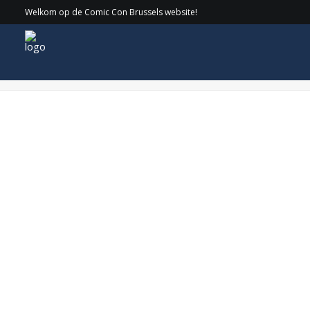
Welkom op de Comic Con Brussels website!
Cirkel_KeeganConnorTracy