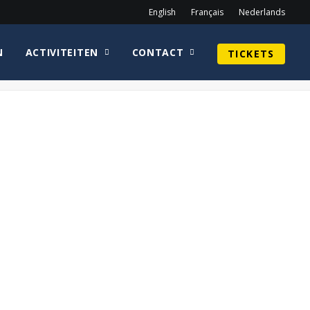
English
Français
Nederlands
N
ACTIVITEITEN
CONTACT
TICKETS
Home
homepage
Cirkel_JamesTolkan