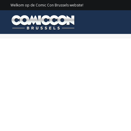
Welkom op de Comic Con Brussels website!
Cirkel_JamesTolkan