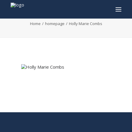
Holly Marie Combs
Home
homepage
Holly Marie Combs
INFO
PROGRAMMA
GASTEN
ACTIVITEITEN
CONTACT
TICKETS
ENGLISH
FRANÇAIS