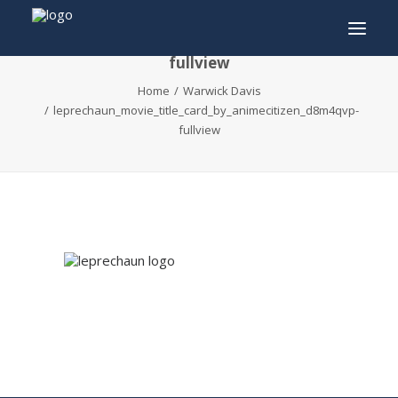
leprechaun_movie_title_card_by_animecitizen_
fullview
Home
Warwick Davis
INFO
leprechaun_movie_title_card_by_animecitizen_d8m4qvp-
fullview
PROGRAMMA
GASTEN
ACTIVITEITEN
CONTACT
TICKETS
ENGLISH
FRANÇAIS