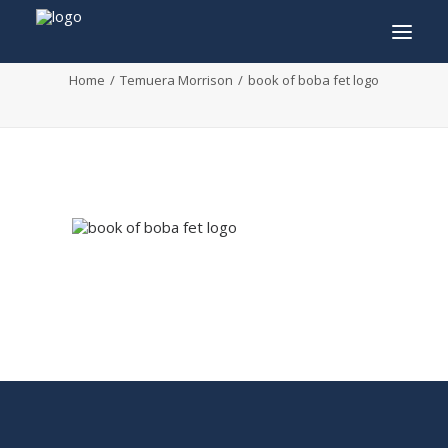
book of boba fet logo
Home
Temuera Morrison
book of boba fet logo
INFO
PROGRAMMA
GASTEN
ACTIVITEITEN
CONTACT
TICKETS
ENGLISH
FRANÇAIS