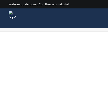
Welkom op de Comic Con Brussels website!
jumanji-welcome-jungle-logo