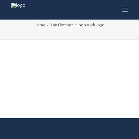
jhon-wick-logo
Home
Tait Fletcher
jhon-wick-logo
INFO
PROGRAMMA
GASTEN
ACTIVITEITEN
CONTACT
TICKETS
ENGLISH
FRANÇAIS