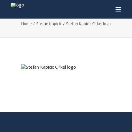
Stefan Kapicic Cirkel logo
Home
Stefan Kapicic
Stefan Kapicic Cirkel logo
INFO
PROGRAMMA
GASTEN
ACTIVITEITEN
CONTACT
TICKETS
ENGLISH
FRANÇAIS