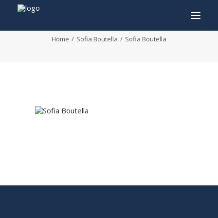
Sofia Boutella
Home
Sofia Boutella
Sofia Boutella
INFO
PROGRAMMA
GASTEN
ACTIVITEITEN
CONTACT
TICKETS
ENGLISH
FRANÇAIS