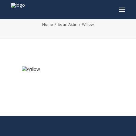
Willow
Home
Sean Astin
Willow
INFO
PROGRAMMA
GASTEN
ACTIVITEITEN
CONTACT
TICKETS
ENGLISH
FRANÇAIS