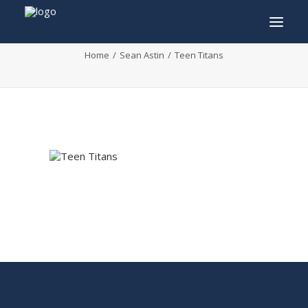
Teen Titans
Home
Sean Astin
Teen Titans
INFO
PROGRAMMA
GASTEN
ACTIVITEITEN
CONTACT
TICKETS
ENGLISH
FRANÇAIS