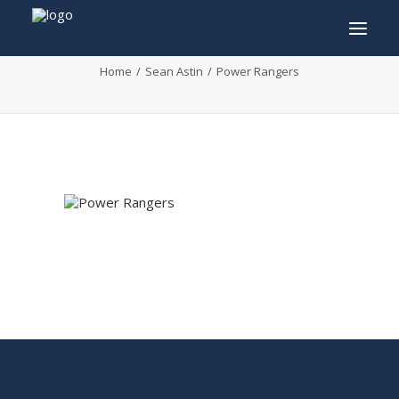
Power Rangers
Home
Sean Astin
Power Rangers
INFO
PROGRAMMA
GASTEN
ACTIVITEITEN
CONTACT
TICKETS
ENGLISH
FRANÇAIS