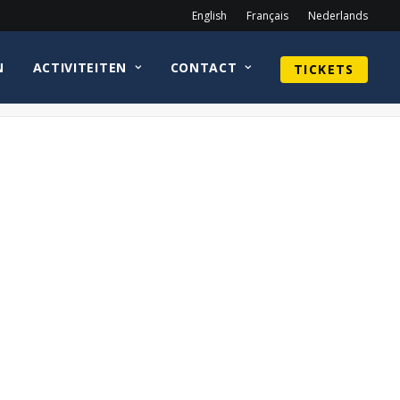
English
Français
Nederlands
N
ACTIVITEITEN
CONTACT
TICKETS
Home
Sean Astin
Dark Crystal