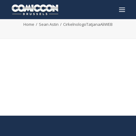
CirkelnologoTatjanaAliWEB
Home
Sean Astin
CirkelnologoTatjanaAliWEB
INFO
PROGRAMMA
GASTEN
ACTIVITEITEN
CONTACT
TICKETS
ENGLISH
FRANÇAIS