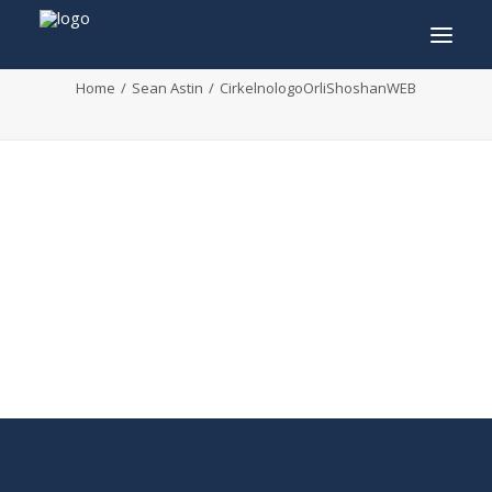
CirkelnologoOrliShoshanWEB
Home
Sean Astin
CirkelnologoOrliShoshanWEB
INFO
PROGRAMMA
GASTEN
ACTIVITEITEN
CONTACT
TICKETS
ENGLISH
FRANÇAIS