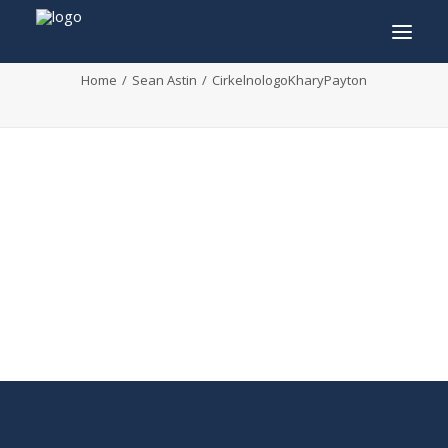
CirkelnologoKharyPayton
Home
Sean Astin
CirkelnologoKharyPayton
INFO
PROGRAMMA
GASTEN
ACTIVITEITEN
CONTACT
TICKETS
ENGLISH
FRANÇAIS