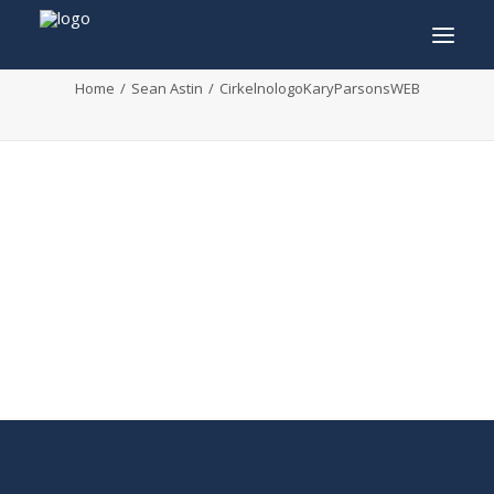
CirkelnologoKaryParsonsWEB
Home
Sean Astin
CirkelnologoKaryParsonsWEB
INFO
PROGRAMMA
GASTEN
ACTIVITEITEN
CONTACT
TICKETS
ENGLISH
FRANÇAIS