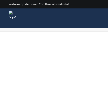
Welkom op de Comic Con Brussels website!
CirkelnologoGUYHENRYWEB