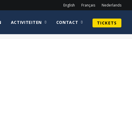
English
Français
Nederlands
N
ACTIVITEITEN
CONTACT
TICKETS
Home
Sean Astin
CirkelnologoGUYHENRYWEB