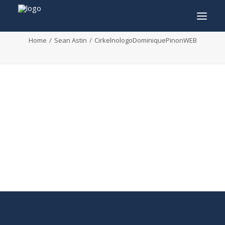
CirkelnologoDominiquePinonWEB
Home
Sean Astin
CirkelnologoDominiquePinonWEB
INFO
PROGRAMMA
GASTEN
ACTIVITEITEN
CONTACT
TICKETS
ENGLISH
FRANÇAIS