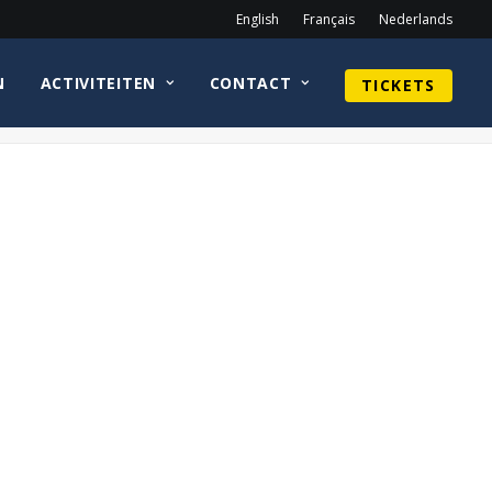
English
Français
Nederlands
N
ACTIVITEITEN
CONTACT
TICKETS
Home
Sean Astin
CirkelnologoAnthonyDanielsWEB