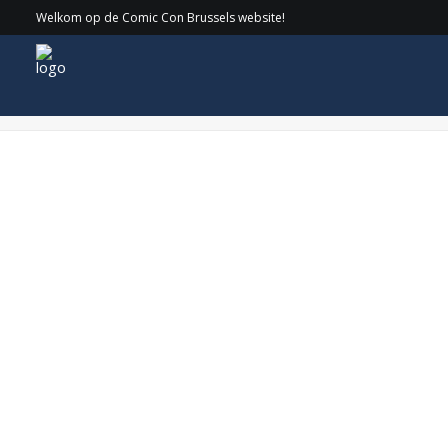
Welkom op de Comic Con Brussels website!
CirkelnologoAnthonyDanielsWEB