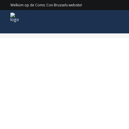
Welkom op de Comic Con Brussels website!
CirkelnoloDanStarkeyWEB