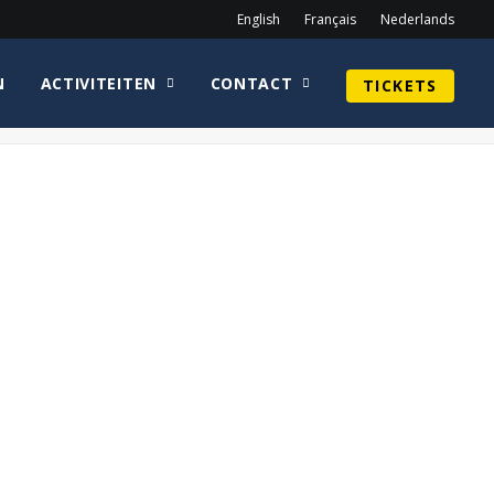
English
Français
Nederlands
N
ACTIVITEITEN
CONTACT
TICKETS
Home
Sean Astin
CirkelnoloDanStarkeyWEB