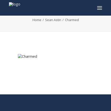
Charmed
Home
Sean Astin
Charmed
INFO
PROGRAMMA
GASTEN
ACTIVITEITEN
CONTACT
TICKETS
ENGLISH
FRANÇAIS