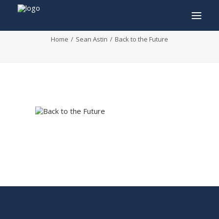
Back to the Future
Home
Sean Astin
Back to the Future
INFO
PROGRAMMA
GASTEN
ACTIVITEITEN
CONTACT
TICKETS
ENGLISH
FRANÇAIS