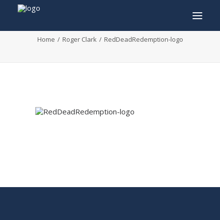
RedDeadRedemption-logo
Home
Roger Clark
RedDeadRedemption-logo
INFO
PROGRAMMA
GASTEN
ACTIVITEITEN
CONTACT
TICKETS
ENGLISH
FRANÇAIS