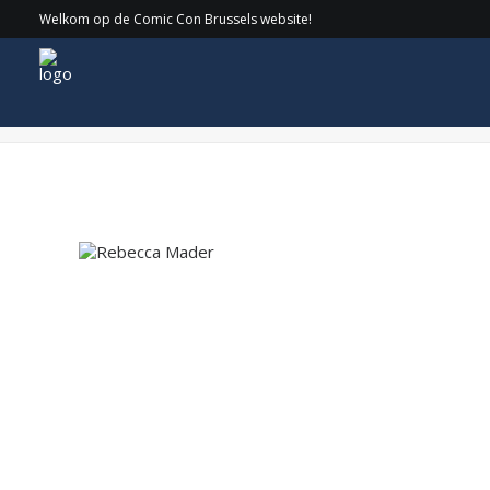
Welkom op de Comic Con Brussels website!
Rebecca Mader Cirkel logo kopie