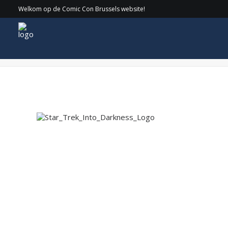
Welkom op de Comic Con Brussels website!
Star_Trek_Into_Darkness_Logo