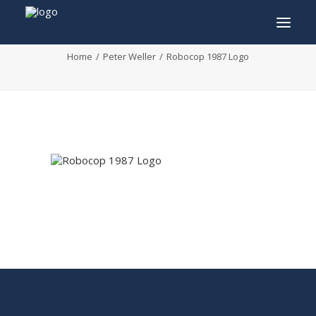
Robocop 1987 Logo
Home
Peter Weller
Robocop 1987 Logo
INFO
PROGRAMMA
GASTEN
ACTIVITEITEN
CONTACT
TICKETS
ENGLISH
FRANÇAIS