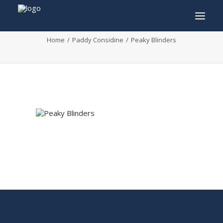
Peaky Blinders
Home
Paddy Considine
Peaky Blinders
INFO
PROGRAMMA
GASTEN
ACTIVITEITEN
CONTACT
TICKETS
ENGLISH
FRANÇAIS