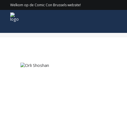
Welkom op de Comic Con Brussels website!
Orli Shoshan