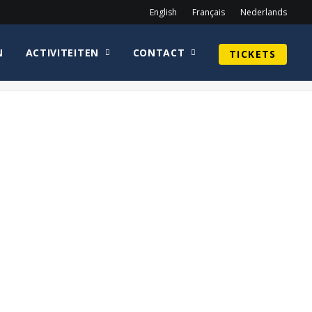
English
Français
Nederlands
N
ACTIVITEITEN
CONTACT
TICKETS
Home
Orli Shoshan
Orli Shoshan