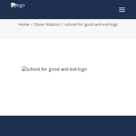
school for good and evil logo
Home
Oliver Watson
school for good and evil logo
INFO
PROGRAMMA
GASTEN
ACTIVITEITEN
CONTACT
TICKETS
ENGLISH
FRANÇAIS