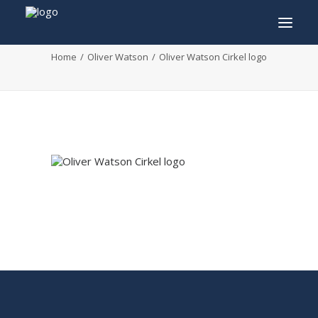
Oliver Watson Cirkel logo
Home
Oliver Watson
Oliver Watson Cirkel logo
INFO
PROGRAMMA
GASTEN
ACTIVITEITEN
CONTACT
TICKETS
ENGLISH
FRANÇAIS