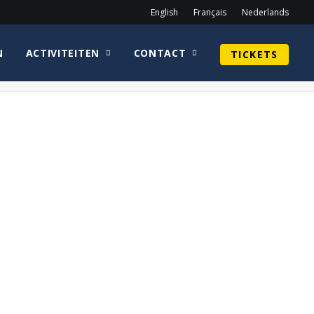
English
Français
Nederlands
N
ACTIVITEITEN
CONTACT
TICKETS
Home
Olga Kurylenko
Oblivion logo